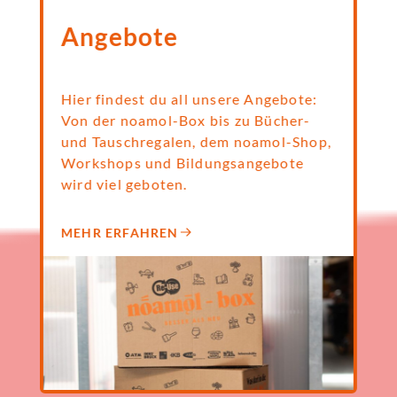
Angebote
Hier findest du all unsere Angebote:
Von der noamol-Box bis zu Bücher-
und Tauschregalen, dem noamol-Shop,
Workshops und Bildungsangebote
wird viel geboten.
MEHR ERFAHREN